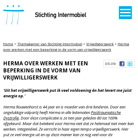
STICHTING INTERMOBIEL
Home
>
Themakamer van Stichting Intermobiel
>
Vrijwilligerswerk
>
Herma
over werken met een beperking in de vorm van vrijwilligerswerk
HERMA OVER WERKEN MET EEN
DELEN:
BEPERKING IN DE VORM VAN
VRIJWILLIGERSWERK
'Uit het vrijwilligerswerk put ik veel voldoening én het levert me juist
energie op.'
Herma Rouwenhorst is 44 jaar en is moeder van drie kinderen. Door een
ongelukkige valpartij heeft Herma in alle ledematen
Posttraumatische
Dystrofie
. Door deze complicatie is ze tien jaar geleden 80 tot 100%
afgekeurd. Maar dat betekent voor Herma niet dat ze helemaal niet meer kan
werken. Integendeel. Ze verricht in haar eigen tempo vrijwilligerswerk. Hier
put ze veel energie uit en op deze manier kan ze nog veel voor de