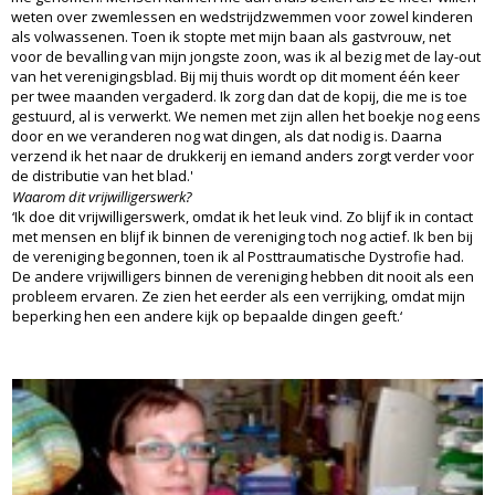
weten over zwemlessen en wedstrijdzwemmen voor zowel kinderen
als volwassenen. Toen ik stopte met mijn baan als gastvrouw, net
voor de bevalling van mijn jongste zoon, was ik al bezig met de lay-out
van het verenigingsblad. Bij mij thuis wordt op dit moment één keer
per twee maanden vergaderd. Ik zorg dan dat de kopij, die me is toe
gestuurd, al is verwerkt. We nemen met zijn allen het boekje nog eens
door en we veranderen nog wat dingen, als dat nodig is. Daarna
verzend ik het naar de drukkerij en iemand anders zorgt verder voor
de distributie van het blad.'
Waarom dit vrijwilligerswerk?
‘Ik doe dit vrijwilligerswerk, omdat ik het leuk vind. Zo blijf ik in contact
met mensen en blijf ik binnen de vereniging toch nog actief. Ik ben bij
de vereniging begonnen, toen ik al Posttraumatische Dystrofie had.
De andere vrijwilligers binnen de vereniging hebben dit nooit als een
probleem ervaren. Ze zien het eerder als een verrijking, omdat mijn
beperking hen een andere kijk op bepaalde dingen geeft.‘