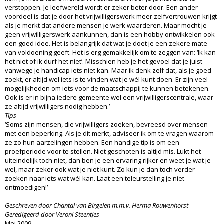
verstoppen. Je leefwereld wordt er zeker beter door. Een ander
voordeel is dat je door het vrijwilligerswerk meer zelfvertrouwen krijgt
als je merkt dat andere mensen je werk waarderen. Maar mocht je
geen vrijwilligerswerk aankunnen, dan is een hobby ontwikkelen ook
een goed idee. Het is belangrijk dat wat je doet je een zekere mate
van voldoening geeft. Het is erg gemakkelijk om te zeggen van: ‘Ik kan
het niet of ik durf het niet’. Misschien heb je het gevoel dat je juist
vanwege je handicap iets niet kan. Maar ik denk zelf dat, als je goed
zoekt, er altijd wel iets is te vinden wat je wél kunt doen. Er zijn veel
mogelijkheden om iets voor de maatschappij te kunnen betekenen.
Ook is er in bijna iedere gemeente wel een vrijwilligerscentrale, waar
ze altijd vrijwilligers nodig hebben.’
Tips
‘Soms zijn mensen, die vrijwilligers zoeken, bevreesd over mensen
met een beperking. Als je dit merkt, adviseer ik om te vragen waarom
ze zo hun aarzelingen hebben. Een handige tip is om een
proefperiode voor te stellen. Niet geschoten is altijd mis. Lukt het
uiteindelijk toch niet, dan ben je een ervaring rijker en weet je wat je
wel, maar zeker ook wat je niet kunt. Zo kun je dan toch verder
zoeken naar iets wat wél kan. Laat een teleurstelling je niet
ontmoedigen!’
Geschreven door Chantal van Birgelen m.m.v. Herma Rouwenhorst
Geredigeerd door Veroni Steentjes
Mei 2009