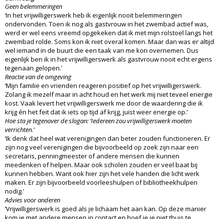
Geen belemmeringen
‘In het vrijwilligerswerk heb ik eigenlijk nooit belemmeringen
ondervonden. Toen ik nog als gastvrouw in het zwembad actief was,
werd er wel eens vreemd opgekeken dat ik met mijn rolstoel langs het
zwembad rolde. Soms kon ik niet overal komen. Maar dan was er altijd
wel iemand in de buurt die een taak van me kon overnemen. Dus
eigenlijk ben ik in het vrijwilligerswerk als gastvrouw nooit echt ergens
tegenaan gelopen.’
Reactie van de omgeving
‘Mijn familie en vrienden reageren positief op het vrijwilligerswerk.
Zolang ik mezelf maar in acht houd en het werk mij niet teveel energie
kost. Vaak levert het vrijwilligerswerk me door de waardering die ik
krijg én het feit dat ik iets op tijd af krijg, juist weer energie op.’
Hoe sta je tegenover de slogan: ‘Iedereen zou vrijwilligerswerk moeten
verrichten.’
‘Ik denk dat heel wat verenigingen dan beter zouden functioneren. Er
zijn nog veel verenigingen die bijvoorbeeld op zoek zijn naar een
secretaris, penningmeester of andere mensen die kunnen
meedenken of helpen. Maar ook scholen zouden er veel baat bij
kunnen hebben. Want ook hier zijn het vele handen die licht werk
maken. Er zijn bijvoorbeeld voorleeshulpen of bibliotheekhulpen
nodig.’
Advies voor anderen
‘Vrijwilligerswerk is goed als je lichaam het aan kan. Op deze manier
kom je met andere mensen in contact en hoef je je niet thuis te