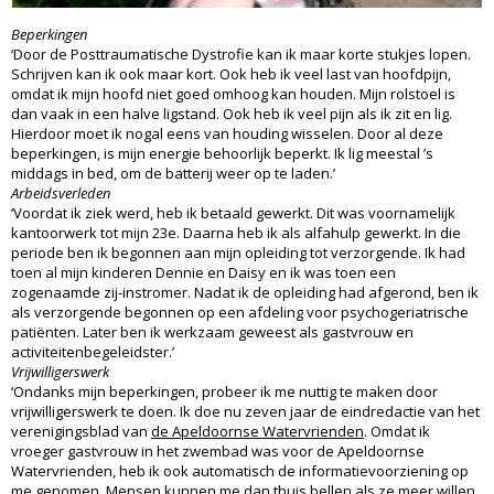
Beperkingen
‘Door de Posttraumatische Dystrofie kan ik maar korte stukjes lopen.
Schrijven kan ik ook maar kort. Ook heb ik veel last van hoofdpijn,
omdat ik mijn hoofd niet goed omhoog kan houden. Mijn rolstoel is
dan vaak in een halve ligstand. Ook heb ik veel pijn als ik zit en lig.
Hierdoor moet ik nogal eens van houding wisselen. Door al deze
beperkingen, is mijn energie behoorlijk beperkt. Ik lig meestal ’s
middags in bed, om de batterij weer op te laden.’
Arbeidsverleden
‘Voordat ik ziek werd, heb ik betaald gewerkt. Dit was voornamelijk
kantoorwerk tot mijn 23e. Daarna heb ik als alfahulp gewerkt. In die
periode ben ik begonnen aan mijn opleiding tot verzorgende. Ik had
toen al mijn kinderen Dennie en Daisy en ik was toen een
zogenaamde zij-instromer. Nadat ik de opleiding had afgerond, ben ik
als verzorgende begonnen op een afdeling voor psychogeriatrische
patiënten. Later ben ik werkzaam geweest als gastvrouw en
activiteitenbegeleidster.’
Vrijwilligerswerk
‘Ondanks mijn beperkingen, probeer ik me nuttig te maken door
vrijwilligerswerk te doen. Ik doe nu zeven jaar de eindredactie van het
verenigingsblad van
de Apeldoornse Watervrienden
. Omdat ik
vroeger gastvrouw in het zwembad was voor de Apeldoornse
Watervrienden, heb ik ook automatisch de informatievoorziening op
me genomen. Mensen kunnen me dan thuis bellen als ze meer willen