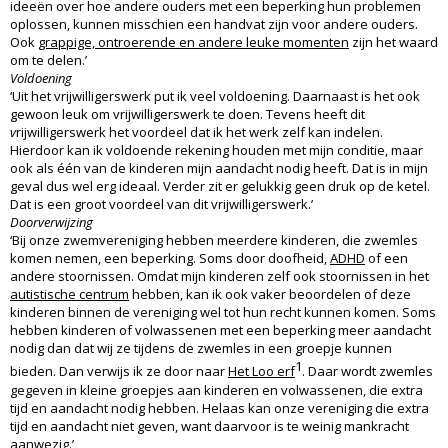
ideeën over hoe andere ouders met een beperking hun problemen
oplossen, kunnen misschien een handvat zijn voor andere ouders.
Ook
grappige, ontroerende en andere leuke momenten
zijn het waard
om te delen.’
Voldoening
‘Uit het vrijwilligerswerk put ik veel voldoening. Daarnaast is het ook
gewoon leuk om vrijwilligerswerk te doen. Tevens heeft dit
v
rijwilligerswerk het voordeel dat ik het werk zelf kan indelen.
Hierdoor kan ik voldoende rekening houden met mijn conditie, maar
ook als één van de kinderen mijn aandacht nodig heeft. Dat is in mijn
geval dus wel erg ideaal. Verder zit er gelukkig geen druk op de ketel.
Dat is een groot voordeel van dit vrijwilligerswerk.’
Doorverwijzing
‘Bij onze zwemvereniging hebben meerdere kinderen, die zwemles
komen nemen, een beperking. Soms door doofheid,
ADHD
of een
andere stoornissen. Omdat mijn kinderen zelf ook stoornissen in het
autistische centrum
hebben, kan ik ook vaker beoordelen of deze
kinderen binnen de vereniging wel tot hun recht kunnen komen. Soms
hebben kinderen of volwassenen met een beperking meer aandacht
nodig dan dat wij ze tijdens de zwemles in een groepje kunnen
1
bieden. Dan verwijs ik ze door naar
Het Loo erf
. Daar wordt zwemles
gegeven in kleine groepjes aan kinderen en volwassenen, die extra
tijd en aandacht nodig hebben. Helaas kan onze vereniging die extra
tijd en aandacht niet geven, want daarvoor is te weinig mankracht
aanwezig.’