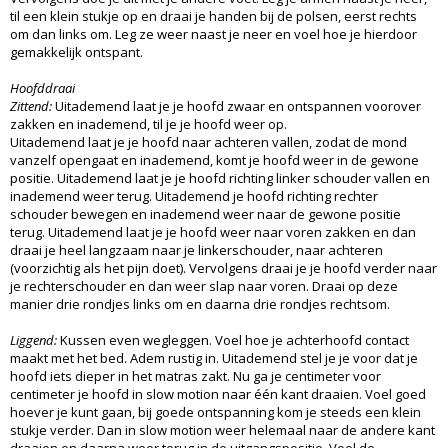
til een klein stukje op en draai je handen bij de polsen, eerst rechts
om dan links om. Leg ze weer naast je neer en voel hoe je hierdoor
gemakkelijk ontspant.
Hoofddraai
Zittend:
Uitademend laat je je hoofd zwaar en ontspannen voorover
zakken en inademend, til je je hoofd weer op.
Uitademend laat je je hoofd naar achteren vallen, zodat de mond
vanzelf opengaat en inademend, komt je hoofd weer in de gewone
positie. Uitademend laat je je hoofd richting linker schouder vallen en
inademend weer terug. Uitademend je hoofd richting rechter
schouder bewegen en inademend weer naar de gewone positie
terug. Uitademend laat je je hoofd weer naar voren zakken en dan
draai je heel langzaam naar je linkerschouder, naar achteren
(voorzichtig als het pijn doet). Vervolgens draai je je hoofd verder naar
je rechterschouder en dan weer slap naar voren. Draai op deze
manier drie rondjes links om en daarna drie rondjes rechtsom.
Liggend:
Kussen even wegleggen. Voel hoe je achterhoofd contact
maakt met het bed. Adem rustig in. Uitademend stel je je voor dat je
hoofd iets dieper in het matras zakt. Nu ga je centimeter voor
centimeter je hoofd in slow motion naar één kant draaien. Voel goed
hoever je kunt gaan, bij goede ontspanning kom je steeds een klein
stukje verder. Dan in slow motion weer helemaal naar de andere kant