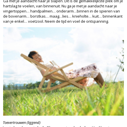
Ga met je aandacht naar je slapen. Dit is de gemakkelijkste plek om je
hartslag te voelen, van binnenuit. Nu ga je met je aandacht naar je
vingertoppen… handpalmen… onderarm…binnen in de spieren van
de bovenarm… borstkas… maag…lies… knieholte… kuit… binnenkant
van je enkel… voetzool. Neem de tijd en voel de ontspanning.
Toevertrouwen (liggend)