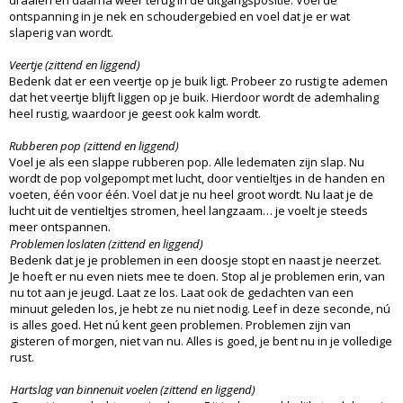
draaien en daarna weer terug in de uitgangspositie. Voel de
ontspanning in je nek en schoudergebied en voel dat je er wat
slaperig van wordt.
Veertje (zittend en liggend)
Bedenk dat er een veertje op je buik ligt. Probeer zo rustig te ademen
dat het veertje blijft liggen op je buik. Hierdoor wordt de ademhaling
heel rustig, waardoor je geest ook kalm wordt.
Rubberen pop (zittend en liggend)
Voel je als een slappe rubberen pop. Alle ledematen zijn slap. Nu
wordt de pop volgepompt met lucht, door ventieltjes in de handen en
voeten, één voor één. Voel dat je nu heel groot wordt. Nu laat je de
lucht uit de ventieltjes stromen, heel langzaam… je voelt je steeds
meer ontspannen.
Problemen loslaten (zittend en liggend)
Bedenk dat je je problemen in een doosje stopt en naast je neerzet.
Je hoeft er nu even niets mee te doen. Stop al je problemen erin, van
nu tot aan je jeugd. Laat ze los. Laat ook de gedachten van een
minuut geleden los, je hebt ze nu niet nodig. Leef in deze seconde, nú
is alles goed. Het nú kent geen problemen. Problemen zijn van
gisteren of morgen, niet van nu. Alles is goed, je bent nu in je volledige
rust.
Hartslag van binnenuit voelen (zittend en liggend)