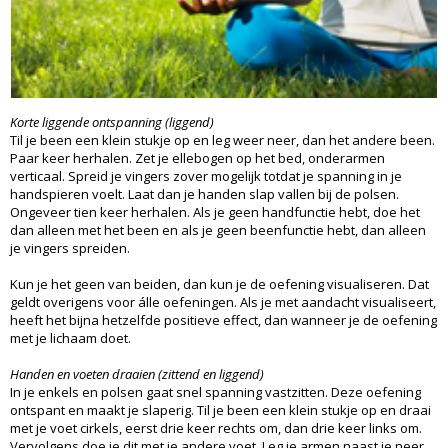
Korte liggende ontspanning (liggend)
Til je been een klein stukje op en leg weer neer, dan het andere been.
Paar keer herhalen. Zet je ellebogen op het bed, onderarmen
verticaal. Spreid je vingers zover mogelijk totdat je spanning in je
handspieren voelt. Laat dan je handen slap vallen bij de polsen.
Ongeveer tien keer herhalen. Als je geen handfunctie hebt, doe het
dan alleen met het been en als je geen beenfunctie hebt, dan alleen
je vingers spreiden.
Kun je het geen van beiden, dan kun je de oefening visualiseren. Dat
geldt overigens voor álle oefeningen. Als je met aandacht visualiseert,
heeft het bijna hetzelfde positieve effect, dan wanneer je de oefening
met je lichaam doet.
Handen en voeten draaien (zittend en liggend)
In je enkels en polsen gaat snel spanning vastzitten. Deze oefening
ontspant en maakt je slaperig. Til je been een klein stukje op en draai
met je voet cirkels, eerst drie keer rechts om, dan drie keer links om.
Vervolgens doe je dit met je andere voet. Leg je armen naast je neer,