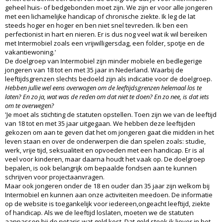
geheel huis- of bedgebonden moet zijn. We zijn er voor alle jongeren
met een lichamelijke handicap of chronische ziekte. Ik leg de lat
steeds hoger en hoger en ben niet snel tevreden. Ik ben een
perfectionist in hart en nieren. Er is dus nog veel wat ik wil bereiken
met Intermobiel zoals een vrijwilligersdag, een folder, spotje en de
vakantiewoning.'
De doelgroep van Intermobiel zijn minder mobiele en bedlegerige
jongeren van 18 tot en met 35 jaar in Nederland. Waarbij de
leeftijdsgrenzen slechts bedoeld zijn als indicatie voor de doelgroep.
Hebben jullie wel eens overwogen om de leeftijdsgrenzen helemaal los te
laten? En zo ja, wat was de reden om dat niet te doen? En zo nee, is dat iets
om te overwegen?
'Je moet als stichting de statuten opstellen. Toen zijn we van de leeftijd
van 18 tot en met 35 jaar uitgegaan. We hebben deze leeftijden
gekozen om aan te geven dat het om jongeren gaat die midden in het
leven staan en over de onderwerpen die dan spelen zoals: studie,
werk, vrije tijd, seksualiteit en opvoeden met een handicap. Er is al
veel voor kinderen, maar daarna houdt het vaak op. De doelgroep
bepalen, is ook belangrijk om bepaalde fondsen aan te kunnen
schrijven voor projectaanvragen.
Maar ook jongeren onder de 18 en ouder dan 35 jaar zijn welkom bij
Intermobiel en kunnen aan onze activiteiten meedoen. De informatie
op de website is toegankelijk voor iedereen,ongeacht leeftijd, ziekte
of handicap. Als we de leeftijd loslaten, moeten we de statuten
aanpassen bij de notaris wat geld kost. Dat geld steek ik liever in het