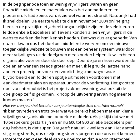
In de beginperiode toen er weinig vrijwilligers waren en geen
financiële middelen en materialen was het aanmodderen en
ploeteren. Ik had zoiets van: ik zie wel waar het strandt. Natuurlijk had
ik snel doelen. De eerste website die in november 2004 online ging,
bleek in de praktijk niet geheel toegankelijk te zijn en de vele kleuren
leidde enkele bezoekers af. Tevens konden alleen vrijwilligers in de
website werken die html kennis hadden. Dat was dus erg beperkt. Van
daaruit kwam dus het doel om middelen te werven om een nieuwe
toegankelijke website te bouwen met een beheer systeem waardoor
meer vrijwilligers uit de doelgroep mee konden helpen. Ik wil echt een
organisatie voor en door de doelroep. Door de jaren heen worden de
doelen en wensen steeds groter en meer. Ik leg nu de laatste hand
aan een projectplan voor een voorlichtingscampagne waar
bijvoorbeeld een folder en spotje uit moeten voortkomen met
aankleedmaterialen en apparatuur voor de voorlichting. Het grootste
doel van Intermobiel is het projectvakantiewoning, wat ook uit de
doelgroep zelf is gekomen. Ik hoop de uitvoering ervan nog meer te
kunnen maken.'
Hoe ver ben je in het behalen van je uiteindelijke doel met Intermobiel?
'Ik ben tevreden en trots over wat we bereikt hebben met een kleine
vrijwilligersorganisatie met beperkte middelen. Als je kijkt dat we met
10 bezoekers gestart zijn en er nu 600 tot 800 unieke bezoekers per
dag hebben, is dat super. Dat geeft natuurlijk wel iets aan. Het aantal
stijgt nog steeds, dus er zijn nog steeds jongeren die ons niet kennen.
Onterecht denkt een deel van de doelgroep dat je voor Intermobiel