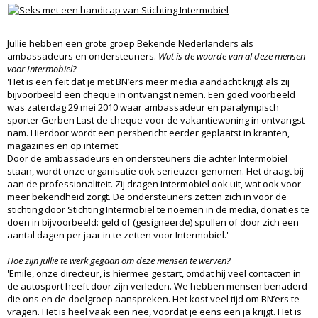
Jullie hebben een grote groep Bekende Nederlanders als
ambassadeurs en ondersteuners.
Wat is de waarde van al deze mensen
voor Intermobiel?
'Het is een feit dat je met BN’ers meer media aandacht krijgt als zij
bijvoorbeeld een cheque in ontvangst nemen. Een goed voorbeeld
was zaterdag 29 mei 2010 waar ambassadeur en paralympisch
sporter Gerben Last de cheque voor de vakantiewoning in ontvangst
nam. Hierdoor wordt een persbericht eerder geplaatst in kranten,
magazines en op internet.
Door de ambassadeurs en ondersteuners die achter Intermobiel
staan, wordt onze organisatie ook serieuzer genomen. Het draagt bij
aan de professionaliteit. Zij dragen Intermobiel ook uit, wat ook voor
meer bekendheid zorgt. De ondersteuners zetten zich in voor de
stichting door Stichting Intermobiel te noemen in de media, donaties te
doen in bijvoorbeeld: geld of (gesigneerde) spullen of door zich een
aantal dagen per jaar in te zetten voor Intermobiel.'
Hoe zijn jullie te werk gegaan om deze mensen te werven?
'Emile, onze directeur, is hiermee gestart, omdat hij veel contacten in
de autosport heeft door zijn verleden. We hebben mensen benaderd
die ons en de doelgroep aanspreken. Het kost veel tijd om BN’ers te
vragen. Het is heel vaak een nee, voordat je eens een ja krijgt. Het is