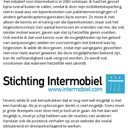
'Het initiatief voor Intermobiel is in 2001 ontstaan. Ik had het gevoel
bijna overal buiten te vallen, omdat ik door mijn mobiliteitsbeperking
niet in staat was om bijeenkomsten van patiëntenverenigingen of
andere gehandicaptenorganisaties bij te wonen. Zo miste ik niet
alleen de kennis en ervaring van die bijeenkomsten, maar ook het
lotgenotencontact. Een aantal kennissen en vrienden van me, die ook
minder mobiel waren, gaven aan dat zij hetzelfde gemis voelden.
Ook merkte ik dat veel kennis over de mogelijkheden op het gebied
van aanpassingen, wetten en voorzieningen niet bekend was bij
lotgenoten. Ik wilde dit doorgeven, zodat mijn aangegane gevechten
niet voor niets waren geweest. Als deze mogelijkheden bekend zijn,
kan de zelfstandigheid vaak vergroot worden. Zo wordt ook
voorkomen dat iedereen hetzelfde wiel uitvindt.
Tevens wilde ik ook benadrukken dat er nog veel wél mogelijk is met
een handicap. Als je in oplossingen denkt, is veel mogelijk. Soms moet
je grote drempels over door met je bed uit te gaan. Als het dan wel
mogelijk is, moet je schijt hebben aan de reacties van anderen.
Vandaar ook de positieve verhalen op onze website die veelal
stimulerend en drempelverlagend te werken.