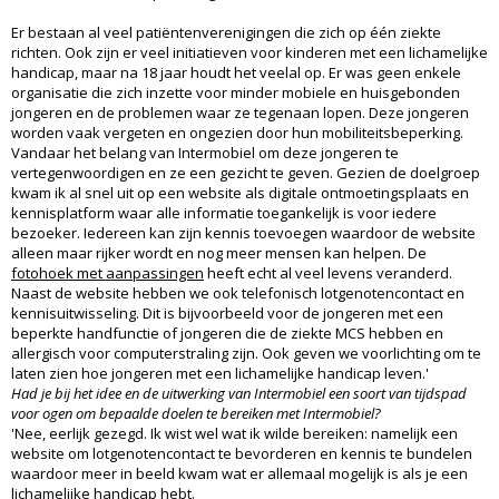
Er bestaan al veel patiëntenverenigingen die zich op één ziekte
richten. Ook zijn er veel initiatieven voor kinderen met een lichamelijke
handicap, maar na 18 jaar houdt het veelal op. Er was geen enkele
organisatie die zich inzette voor minder mobiele en huisgebonden
jongeren en de problemen waar ze tegenaan lopen. Deze jongeren
worden vaak vergeten en ongezien door hun mobiliteitsbeperking.
Vandaar het belang van Intermobiel om deze jongeren te
vertegenwoordigen en ze een gezicht te geven. Gezien de doelgroep
kwam ik al snel uit op een website als digitale ontmoetingsplaats en
kennisplatform waar alle informatie toegankelijk is voor iedere
bezoeker. Iedereen kan zijn kennis toevoegen waardoor de website
alleen maar rijker wordt en nog meer mensen kan helpen. De
fotohoek met aanpassingen
heeft echt al veel levens veranderd.
Naast de website hebben we ook telefonisch lotgenotencontact en
kennisuitwisseling. Dit is bijvoorbeeld voor de jongeren met een
beperkte handfunctie of jongeren die de ziekte MCS hebben en
allergisch voor computerstraling zijn. Ook geven we voorlichting om te
laten zien hoe jongeren met een lichamelijke handicap leven.'
Had je bij het idee en de uitwerking van Intermobiel een soort van tijdspad
voor ogen om bepaalde doelen te bereiken met Intermobiel?
'Nee, eerlijk gezegd. Ik wist wel wat ik wilde bereiken: namelijk een
website om lotgenotencontact te bevorderen en kennis te bundelen
waardoor meer in beeld kwam wat er allemaal mogelijk is als je een
lichamelijke handicap hebt.