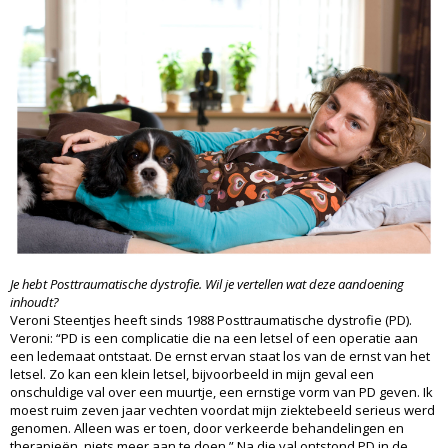
Je hebt Posttraumatische dystrofie. Wil je vertellen wat deze aandoening
inhoudt?
Veroni Steentjes heeft sinds 1988 Posttraumatische dystrofie (PD).
Veroni: “PD is een complicatie die na een letsel of een operatie aan
een ledemaat ontstaat. De ernst ervan staat los van de ernst van het
letsel. Zo kan een klein letsel, bijvoorbeeld in mijn geval een
onschuldige val over een muurtje, een ernstige vorm van PD geven. Ik
moest ruim zeven jaar vechten voordat mijn ziektebeeld serieus werd
genomen. Alleen was er toen, door verkeerde behandelingen en
therapieën, niets meer aan te doen.” Na die val ontstond PD in de