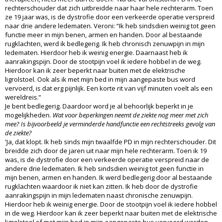
rechterschouder dat zich uitbreidde naar haar hele rechterarm. Toen
ze 19 jaar was, is de dystrofie door een verkeerde operatie verspreid
naar drie andere ledematen. Veroni: “Ik heb sindsdien weinig tot geen
functie meer in mijn benen, armen en handen. Door al bestaande
rugklachten, werd ik bedlegerig. Ik heb chronisch zenuwpijn in mijn
ledematen. Hierdoor heb ik weinig energie. Daarnaast heb ik
aanrakingspijn. Door de stootpijn voel ik iedere hobbel in de weg.
Hierdoor kan ik zeer beperkt naar buiten met de elektrische
ligrolstoel. Ook als ik met mijn bed in mijn aangepaste bus word
vervoerd, is dat erg pijnlijk. Een korte rit van vijf minuten voelt als een
wereldreis.”
Je bent bedlegerig. Daardoor word je al behoorlijk beperkt in je
mogelijkheden.
Wat voor beperkingen neemt de ziekte nog meer met zich
mee? Is bijvoorbeeld je verminderde handfunctie een rechtstreeks gevolg van
de ziekte?
'Ja, dat klopt. Ik heb sinds mijn twaalfde PD in mijn rechterschouder. Dit
breidde zich door de jaren uit naar mijn hele rechterarm. Toen ik 19
was, is de dystrofie door een verkeerde operatie verspreid naar de
andere drie ledematen. Ik heb sindsdien weinig tot geen functie in
mijn benen, armen en handen. Ik werd bedlegerig door al bestaande
rugklachten waardoor ik niet kan zitten. Ik heb door de dystrofie
aanrakingspijn in mijn ledematen naast chronische zenuwpijn.
Hierdoor heb ik weinig energie. Door de stootpijn voel ik iedere hobbel
in de weg. Hierdoor kan ik zeer beperkt naar buiten met de elektrische