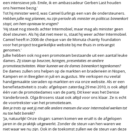
een intensieve job. Emile, ik en ambassadeur Gerben Last houden
ons hiermee bezig.'
Tot hij minister werd, was Camiel Eurlings een van de ondersteuners.
Hebben jullie nog plannen, nu zijn periode als minister en politicus binnenkort
stopt, om hem opnieuw te vragen?
'Hij staat nog steeds achter Intermobiel, maar mag als minister geen
doel steunen. Als hij dat niet meer is, staat hij weer achter Intermobiel.
Camiel heeft in 2006 de cheque van de Monuta chairity foundation
voor het project toegankelijke website bij me thuis in ontvangst
genomen.'
Jullie hebben ook nog een promoteam bestaande uit een aantal leuke
dames.
Zij staan op beurzen, lezingen, presentaties en andere
promotieactiviteiten. Waar kunnen we de dames binnenkort tegenkomen?
De dames zullen ons helpen op de markten en braderieën in Nispen,
Kampen en in Beegden in juli en augustus. We verkopen nu veelal
handgemaakte sieraden op markten en via onze website. Als er een
benefietactiviteit is zoals: afgelopen zaterdag 29 mei 2010, is ook altijd
één van de promotiedames van de partij. Dit keer was het Denise
Vanderbroeck. Olga Brosens staat ook altijd voor ons klaar. Ze is echt
de voortrekster van het promotieteam.
Ben je trots op wat jij met alle andere mensen die voor Intermobiel werken tot
nu toe hebt bereikt?
'Ja, natuurlijk! Onze slogan: samen komen we eruit! is de afgelopen
jaren in de praktijk uitgewerkt. Zonder de steun van hen waren we
niet waar we nu zijn. Ook in de toekomst zullen we de steun van deze