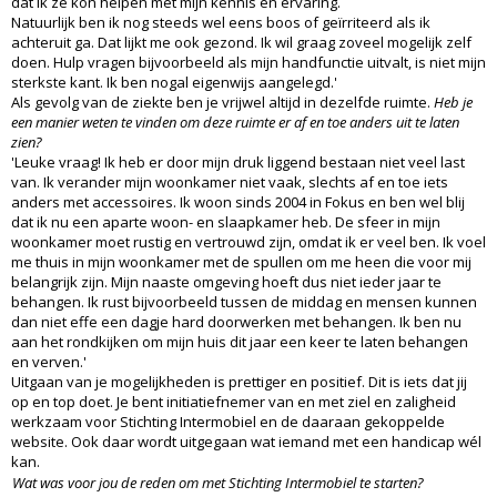
dat ik ze kon helpen met mijn kennis en ervaring.
Natuurlijk ben ik nog steeds wel eens boos of geïrriteerd als ik
achteruit ga. Dat lijkt me ook gezond. Ik wil graag zoveel mogelijk zelf
doen. Hulp vragen bijvoorbeeld als mijn handfunctie uitvalt, is niet mijn
sterkste kant. Ik ben nogal eigenwijs aangelegd.'
Als gevolg van de ziekte ben je vrijwel altijd in dezelfde ruimte.
Heb je
een manier weten te vinden om deze ruimte er af en toe anders uit te laten
zien?
'Leuke vraag! Ik heb er door mijn druk liggend bestaan niet veel last
van. Ik verander mijn woonkamer niet vaak, slechts af en toe iets
anders met accessoires. Ik woon sinds 2004 in Fokus en ben wel blij
dat ik nu een aparte woon- en slaapkamer heb. De sfeer in mijn
woonkamer moet rustig en vertrouwd zijn, omdat ik er veel ben. Ik voel
me thuis in mijn woonkamer met de spullen om me heen die voor mij
belangrijk zijn. Mijn naaste omgeving hoeft dus niet ieder jaar te
behangen. Ik rust bijvoorbeeld tussen de middag en mensen kunnen
dan niet effe een dagje hard doorwerken met behangen. Ik ben nu
aan het rondkijken om mijn huis dit jaar een keer te laten behangen
en verven.'
Uitgaan van je mogelijkheden is prettiger en positief. Dit is iets dat jij
op en top doet. Je bent initiatiefnemer van en met ziel en zaligheid
werkzaam voor Stichting Intermobiel en de daaraan gekoppelde
website. Ook daar wordt uitgegaan wat iemand met een handicap wél
kan.
Wat was voor jou de reden om met Stichting Intermobiel te starten?