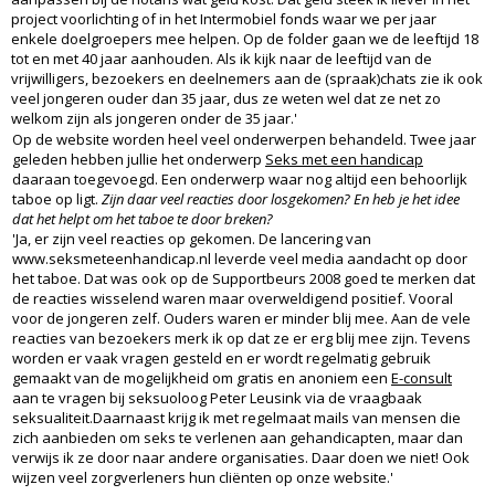
project voorlichting of in het Intermobiel fonds waar we per jaar
enkele doelgroepers mee helpen. Op de folder gaan we de leeftijd 18
tot en met 40 jaar aanhouden. Als ik kijk naar de leeftijd van de
vrijwilligers, bezoekers en deelnemers aan de (spraak)chats zie ik ook
veel jongeren ouder dan 35 jaar, dus ze weten wel dat ze net zo
welkom zijn als jongeren onder de 35 jaar.'
Op de website worden heel veel onderwerpen behandeld. Twee jaar
geleden hebben jullie het onderwerp
Seks met een handicap
daaraan toegevoegd. Een onderwerp waar nog altijd een behoorlijk
taboe op ligt.
Zijn daar veel reacties door losgekomen? En heb je het idee
dat het helpt om het taboe te door breken?
'Ja, er zijn veel reacties op gekomen. De lancering van
www.seksmeteenhandicap.nl leverde veel media aandacht op door
het taboe. Dat was ook op de Supportbeurs 2008 goed te merken dat
de reacties wisselend waren maar overweldigend positief. Vooral
voor de jongeren zelf. Ouders waren er minder blij mee. Aan de vele
reacties van bezoekers merk ik op dat ze er erg blij mee zijn. Tevens
worden er vaak vragen gesteld en er wordt regelmatig gebruik
gemaakt van de mogelijkheid om gratis en anoniem een
E-consult
aan te vragen bij seksuoloog Peter Leusink via de vraagbaak
seksualiteit.Daarnaast krijg ik met regelmaat mails van mensen die
zich aanbieden om seks te verlenen aan gehandicapten, maar dan
verwijs ik ze door naar andere organisaties. Daar doen we niet! Ook
wijzen veel zorgverleners hun cliënten op onze website.'