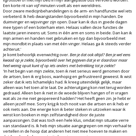
ligrolstoel of met mijn bed in mijn aangepaste bus vervoerd worden.
Een korte rit van vijf minuten voelt als een wereldreis.
Door zware medicijnbehandelingen is de arm- en handfunctie wel iets
verbeterd. Ik heb dwangstanden bijvoorbeeld in mijn handen. De
duimvinger en wijsvinger zijn open. Daar kan ik dus in goede dagen
mee typen of een boterham eten. Helaas vallen deze functies de
laatste jaren ineens uit. Soms in één arm en soms in beide. Dan kan ik
mijn armen en handen niet gebruiken en typ dan bijvoorbeeld met
mijn mondbit in plaats van met één vinger. Helaas ga ik steeds verder
achteruit.'
Je komt behoorlijk evenwichtig over.
Ben je dat ook altijd? Ben je wel eens
kwaad op je ziekte, bijvoorbeeld over het gegeven dat je er daardoor maar
heel weinig opuit kunt of op iets anders met betrekking tot je ziekte?
'In het begin van mijn ziekte, toen ik niet serieus werd genomen door
de artsen, ben ik erg boos, wanhopig en gefrustreerd geweest. Ik wist
zeker dat ik iets lichamelijks had. Ik kreeg uiteindelijk gelijk, maar
alleen was het toen al te laat. De achteruitgang kon niet terug worden
gedraaid. Alleen ben ik niet in de woede blijven hangen of in vragen
wat als ze me niet geopereerd hadden? Het heeft geen zin. Je hebt er
alleen jezelf mee. Sorry krijg ik toch nooit van die artsen en ik heb er
ook niets aan. Die energie kon ik beter steken in uitzoeken waar ik
winst kon boeken in mijn zelfstandigheid door de juiste
aanpassingen. Dat was toch een hele klus, omdat mijn situatie verre
van standaard is. Ik heb mijn situatie aangegrepen om mijn verhaal te
vertellen in de hoop dat anderen het niet mee hoeven te maken en