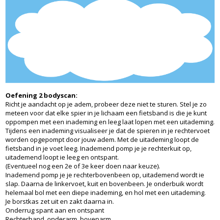
Oefening 2 bodyscan:
Richt je aandacht op je adem, probeer deze niet te sturen. Stel je zo
meteen voor dat elke spier in je lichaam een fietsband is die je kunt
oppompen met een inademing en leeg laat lopen met een uitademing.
Tijdens een inademing visualiseer je dat de spieren in je rechtervoet
worden opgepompt door jouw adem. Met de uitademing loopt de
fietsband in je voet leeg. Inademend pomp je je rechterkuit op,
uitademend loopt ie leeg en ontspant.
(Eventueel nog een 2e of 3e keer doen naar keuze).
Inademend pomp je je rechterbovenbeen op, uitademend wordt ie
slap. Daarna de linkervoet, kuit en bovenbeen. Je onderbuik wordt
helemaal bol met een diepe inademing, en hol met een uitademing.
Je borstkas zet uit en zakt daarna in.
Onderrug spant aan en ontspant
Rechterhand, onderarm, bovenarm