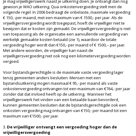
Je mag vrijwilligerswerk naast je uitkering doen. Je ontvangt dan nog
gewoon je WAO uitkering. Qua onkostenvergoeding stelt men de
volgende regel: In 2006 bedraagt de onbelaste, maximale vergoeding
€ 150,- per maand, met een maximum van € 1500,- per jaar. Als de
vrijwilligersvergoeding wordt toegepast, hoeft de vrijwilliger niet te
bewijzen dat er kosten zijn gemaakt. De vrijwilligersvergoeding is niet
van toepassing als de organisatie een aanvullende vergoeding van
werkelijk gemaakte kosten betaald (zie 1), waardoor de totale
vergoeding hoger wordt dan €150,- per maand of € 1500,-- per jaar.
Met andere woorden, de vrijwilliger kan naast de
vrijwilligersvergoeding niet ook nog een kilometervergoeding worden
vergoed.
Voor bijstandsgerechtigde is de maximale vaste vergoeding lager
tenzij gemeenten anders besluiten. Mensen met een
bijstandsuitkering mogen maximaal € 95,- per maand als vaste
onkostenvergoeding ontvangen tot een maximum van €764,- per jaar
zonder dat dat invloed heeft op de uitkering. Wanneer het
vrijwilligerswerk het vinden van een betaalde baan bevorderd,
kunnen gemeenten besluiten dat de bijstandsgerechtigde ook een
onkosten vergoeding mag ontvangen van €150,- per maand tot een
maximum van €1500,- per jaar.
3.
De vrijwilliger ontvangt een vergoeding hoger dan de
vrijwilligersvergoeding