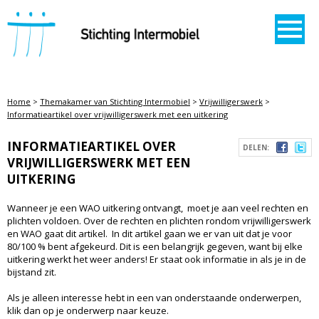
STICHTING INTERMOBIEL
Home
>
Themakamer van Stichting Intermobiel
>
Vrijwilligerswerk
>
Informatieartikel over vrijwilligerswerk met een uitkering
INFORMATIEARTIKEL OVER
DELEN:
VRIJWILLIGERSWERK MET EEN
UITKERING
Wanneer je een WAO uitkering ontvangt, moet je aan veel rechten en
plichten voldoen. Over de rechten en plichten rondom vrijwilligerswerk
en WAO gaat dit artikel. In dit artikel gaan we er van uit dat je voor
80/100 % bent afgekeurd. Dit is een belangrijk gegeven, want bij elke
uitkering werkt het weer anders! Er staat ook informatie in als je in de
bijstand zit.
Als je alleen interesse hebt in een van onderstaande onderwerpen,
klik dan op je onderwerp naar keuze.