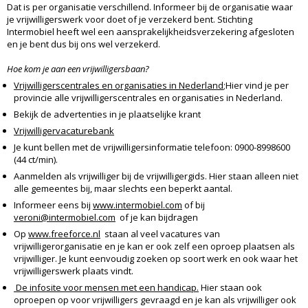
Dat is per organisatie verschillend. Informeer bij de organisatie waar
je vrijwilligerswerk voor doet of je verzekerd bent. Stichting
Intermobiel heeft wel een aansprakelijkheidsverzekering afgesloten
en je bent dus bij ons wel verzekerd.
Hoe kom je aan een vrijwilligersbaan?
Vrijwilligerscentrales en organisaties in Nederland
;Hier vind je per
provincie alle vrijwilligerscentrales en organisaties in Nederland.
Bekijk de advertenties in je plaatselijke krant
Vrijwilligervacaturebank
Je kunt bellen met de vrijwilligersinformatie telefoon: 0900-8998600
(44 ct/min).
Aanmelden als vrijwilliger bij de vrijwilligergids. Hier staan alleen niet
alle gemeentes bij, maar slechts een beperkt aantal.
Informeer eens bij
www.intermobiel.com
of bij
veroni@intermobiel.com
of je kan bijdragen
Op
www.freeforce.nl
staan al veel vacatures van
vrijwilligerorganisatie en je kan er ook zelf een oproep plaatsen als
vrijwilliger. Je kunt eenvoudig zoeken op soort werk en ook waar het
vrijwilligerswerk plaats vindt.
De infosite voor mensen met een handicap.
Hier staan ook
oproepen op voor vrijwilligers gevraagd en je kan als vrijwilliger ook