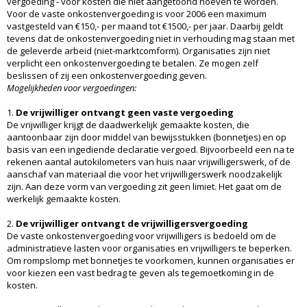
vergoeding - voor kosten die niet aangetoond hoeven te worden.
Voor de vaste onkostenvergoeding is voor 2006 een maximum
vastgesteld van €150,- per maand tot €1500,- per jaar. Daarbij geldt
tevens dat de onkostenvergoeding niet in verhouding mag staan met
de geleverde arbeid (niet-marktcomform). Organisaties zijn niet
verplicht een onkostenvergoeding te betalen. Ze mogen zelf
beslissen of zij een onkostenvergoeding geven.
Mogelijkheden voor vergoedingen:
1.
De vrijwilliger ontvangt geen vaste vergoeding
De vrijwilliger krijgt de daadwerkelijk gemaakte kosten, die
aantoonbaar zijn door middel van bewijsstukken (bonnetjes) en op
basis van een ingediende declaratie vergoed. Bijvoorbeeld een na te
rekenen aantal autokilometers van huis naar vrijwilligerswerk, of de
aanschaf van materiaal die voor het vrijwilligerswerk noodzakelijk
zijn. Aan deze vorm van vergoeding zit geen limiet. Het gaat om de
werkelijk gemaakte kosten.
2.
De vrijwilliger ontvangt de vrijwilligersvergoeding
De vaste onkostenvergoeding voor vrijwilligers is bedoeld om de
administratieve lasten voor organisaties en vrijwilligers te beperken.
Om rompslomp met bonnetjes te voorkomen, kunnen organisaties er
voor kiezen een vast bedrag te geven als tegemoetkoming in de
kosten.