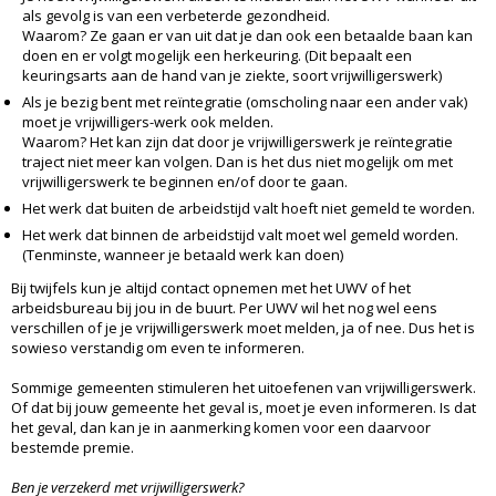
als gevolg is van een verbeterde gezondheid.
Waarom? Ze gaan er van uit dat je dan ook een betaalde baan kan
doen en er volgt mogelijk een herkeuring. (Dit bepaalt een
keuringsarts aan de hand van je ziekte, soort vrijwilligerswerk)
Als je bezig bent met reïntegratie (omscholing naar een ander vak)
moet je vrijwilligers-werk ook melden.
Waarom? Het kan zijn dat door je vrijwilligerswerk je reïntegratie
traject niet meer kan volgen. Dan is het dus niet mogelijk om met
vrijwilligerswerk te beginnen en/of door te gaan.
Het werk dat buiten de arbeidstijd valt hoeft niet gemeld te worden.
Het werk dat binnen de arbeidstijd valt moet wel gemeld worden.
(Tenminste, wanneer je betaald werk kan doen)
Bij twijfels kun je altijd contact opnemen met het UWV of het
arbeidsbureau bij jou in de buurt. Per UWV wil het nog wel eens
verschillen of je je vrijwilligerswerk moet melden, ja of nee. Dus het is
sowieso verstandig om even te informeren.
Sommige gemeenten stimuleren het uitoefenen van vrijwilligerswerk.
Of dat bij jouw gemeente het geval is, moet je even informeren. Is dat
het geval, dan kan je in aanmerking komen voor een daarvoor
bestemde premie.
Ben je verzekerd met vrijwilligerswerk?