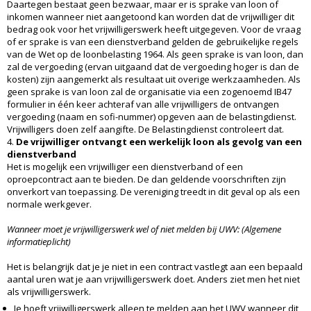
Daartegen bestaat geen bezwaar, maar er is sprake van loon of
inkomen wanneer niet aangetoond kan worden dat de vrijwilliger dit
bedrag ook voor het vrijwilligerswerk heeft uitgegeven. Voor de vraag
of er sprake is van een dienstverband gelden de gebruikelijke regels
van de Wet op de loonbelasting 1964. Als geen sprake is van loon, dan
zal de vergoeding (ervan uitgaand dat de vergoeding hoger is dan de
kosten) zijn aangemerkt als resultaat uit overige werkzaamheden. Als
geen sprake is van loon zal de organisatie via een zogenoemd IB47
formulier in één keer achteraf van alle vrijwilligers de ontvangen
vergoeding (naam en sofi-nummer) opgeven aan de belastingdienst.
Vrijwilligers doen zelf aangifte. De Belastingdienst controleert dat.
4.
De vrijwilliger ontvangt een werkelijk loon als gevolg van een
dienstverband
Het is mogelijk een vrijwilliger een dienstverband of een
oproepcontract aan te bieden. De dan geldende voorschriften zijn
onverkort van toepassing. De vereniging treedt in dit geval op als een
normale werkgever.
Wanneer moet je vrijwilligerswerk wel of niet melden bij UWV: (Algemene
informatieplicht)
Het is belangrijk dat je je niet in een contract vastlegt aan een bepaald
aantal uren wat je aan vrijwilligerswerk doet. Anders ziet men het niet
als vrijwilligerswerk.
Je hoeft vrijwilligerswerk alleen te melden aan het UWV wanneer dit