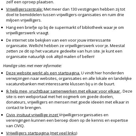
zelf een oproep plaatsen.
Vrijwilligerscentrale:
Met meer dan 130 vestigingen hebben zij tot
doel te bemiddelen tussen vrijwilligers-organisaties en ruim drie
miljoen vrijwilligers.
Hang een briefje op bij de supermarkt of bibliotheek waar je om
vrijwilligerswerk vraagt.
De internet site bekijken van een voor jouw interessante
organisatie. Wellicht hebben ze vrijwilligerswerk voor je. Meestal
zetten ze dit op het vacature gedeelte van hun site. Je kunt een
organisatie natuurlijk ook altijd mailen of bellen!
Handige sites met meer informatie:
Deze website werkt als een startpagina.
U vindt hier honderden
verwijzingen naar websites, organisaties en alle lokale en landelijke
vacaturebanken met interessante klussen bij u in de buurt.
Ik help mee, vruchtbaar samenwerken met elkaar voor elkaar
. Deze
site is een webportaal met het oogmerk om goede doelen,
donateurs, vrijwilligers en mensen met goede ideeën met elkaar in
contact te brengen.
Civiq, insituut vrijwillige inzet
Vrijwilligersorganisaties en
verenigingen kunnen een beroep doen op de kennis en expertise
van CIVIQ.
Vrijwilligers startpagina (met veel links)