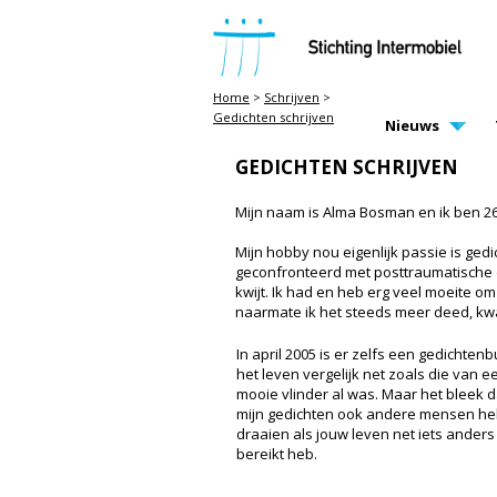
STICHTING INTERMOBIEL
Home
>
Schrijven
>
Gedichten schrijven
MAIN PAGE N
Nieuws
GEDICHTEN SCHRIJVEN
Mijn naam is Alma Bosman en ik ben 26
Mijn hobby nou eigenlijk passie is ged
geconfronteerd met posttraumatische d
kwijt. Ik had en heb erg veel moeite om 
naarmate ik het steeds meer deed, kwam
In april 2005 is er zelfs een gedichtenb
het leven vergelijk net zoals die van e
mooie vlinder al was. Maar het bleek da
mijn gedichten ook andere mensen helpen
draaien als jouw leven net iets anders 
bereikt heb.