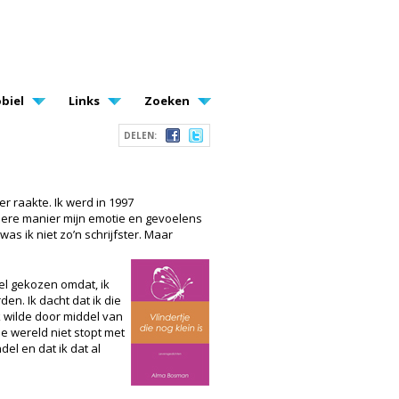
biel
Links
Zoeken
DELEN:
r raakte. Ik werd in 1997
ndere manier mijn emotie en gevoelens
was ik niet zo’n schrijfster. Maar
itel gekozen omdat, ik
en. Ik dacht dat ik die
Ik wilde door middel van
de wereld niet stopt met
del en dat ik dat al