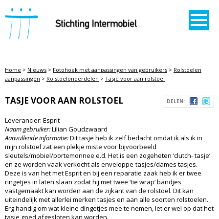
STICHTING INTERMOBIEL
Home
>
Nieuws
>
Fotohoek met aanpassingen van gebruikers
>
Rolstoelen
aanpassingen
>
Rolstoelonderdelen
>
Tasje voor aan rolstoel
TASJE VOOR AAN ROLSTOEL
DELEN:
Leverancier: Esprit
Naam gebruiker:
Lilian Goudzwaard
Aanvullende informatie:
Dit tasje heb ik zelf bedacht omdat ik als ik in
mijn rolstoel zat een plekje miste voor bijvoorbeeld
sleutels/mobiel/portemonnee e.d. Het is een zogeheten ‘clutch- tasje’
en ze worden vaak verkocht als enveloppe-tasjes/dames tasjes.
Deze is van het met Esprit en bij een reparatie zaak heb ik er twee
ringetjes in laten slaan zodat hij met twee ‘tie wrap’ bandjes
vastgemaakt kan worden aan de zijkant van de rolstoel. Dit kan
uiteindelijk met allerlei merken tasjes en aan alle soorten rolstoelen.
Erg handig om wat kleine dingetjes mee te nemen, let er wel op dat het
tasje goed afgesloten kan worden.