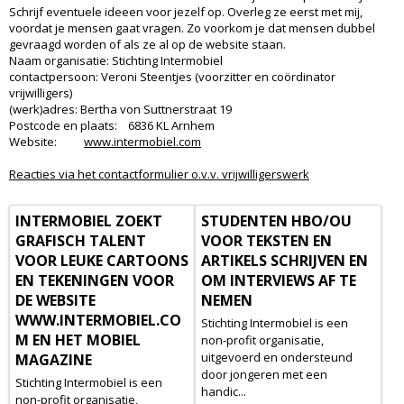
Schrijf eventuele ideeen voor jezelf op. Overleg ze eerst met mij,
voordat je mensen gaat vragen. Zo voorkom je dat mensen dubbel
gevraagd worden of als ze al op de website staan.
Naam organisatie: Stichting Intermobiel
contactpersoon: Veroni Steentjes (voorzitter en coördinator
vrijwilligers)
(werk)adres: Bertha von Suttnerstraat 19
Postcode en plaats: 6836 KL Arnhem
Website:
www.intermobiel.com
Reacties via het contactformulier o.v.v. vrijwilligerswerk
INTERMOBIEL ZOEKT
STUDENTEN HBO/OU
GRAFISCH TALENT
VOOR TEKSTEN EN
VOOR LEUKE CARTOONS
ARTIKELS SCHRIJVEN EN
EN TEKENINGEN VOOR
OM INTERVIEWS AF TE
DE WEBSITE
NEMEN
WWW.INTERMOBIEL.CO
Stichting Intermobiel is een
M EN HET MOBIEL
non-profit organisatie,
uitgevoerd en ondersteund
MAGAZINE
door jongeren met een
Stichting Intermobiel is een
handic...
non-profit organisatie,