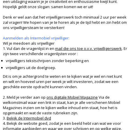
een uitdaging waarin je je creativiteit en enthousiasme kwijt kunt.
Hopelijk geldt onze slogan: samen komen we er uit!
Denk er wel aan dat het vrijwilligerswerk toch minimaal 2 uur per week
zal vragen! We hopen van je te horen als je de tijd hebt en zin hebt om
ons vrijwilligersteam te versterken!
Aanmelden als Intermobiel vrijwilliger:
Wil je meedoen als vrijwilliger
1. Vul dan de vragenlijst in en
mail die ons toe o.v.v. vrijwilligerswerk
. Er
zijn twee verschillende vragenlijsten voor :
vrijwilligers tekstschrijven zonder beperking en
vrijwilligers uit de doelgroep.
Dit is om je achtergrond te weten en te kijken wat je wel en niet kunt
en wilt en hoeveel uren per week je wilt investeren, zodat we een
geschikte eerste opdracht kunnen vinden.
2. Meld je verder aan op
ons digitale Mobiel Magazine
Via de
welkomstmail waar een link in staat, kan je alle verschenen Mobiel
Magazines inzien om te kijken welke inhoud erin staat, hoe het is
opgemaakt en wat de vaste rubrieken zijn.
3.
Bekijk de Intermobiel dvd
4. Bekijk de website goed, zodat je een beeld hebt van wat we voor
informatie aanbieden en waar we over schrijven en op welke wijze.