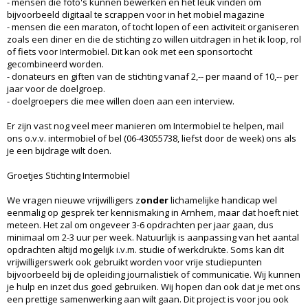
- mensen die foto's kunnen bewerken en het leuk vinden om
bijvoorbeeld digitaal te scrappen voor in het mobiel magazine
- mensen die een maraton, of tocht lopen of een activiteit organiseren
zoals een diner en die de stichting zo willen uitdragen in het ik loop, rol
of fiets voor Intermobiel. Dit kan ook met een sponsortocht
gecombineerd worden.
- donateurs en giften van de stichting vanaf 2,-- per maand of 10,-- per
jaar voor de doelgroep.
- doelgroepers die mee willen doen aan een interview.
Er zijn vast nog veel meer manieren om Intermobiel te helpen, mail
ons o.v.v. intermobiel of bel (06-43055738, liefst door de week) ons als
je een bijdrage wilt doen.
Groetjes Stichting Intermobiel
We vragen nieuwe vrijwilligers z
onder
lichamelijke handicap wel
eenmalig op gesprek ter kennismaking in Arnhem, maar dat hoeft niet
meteen. Het zal om ongeveer 3-6 opdrachten per jaar gaan, dus
minimaal om 2-3 uur per week. Natuurlijk is aanpassing van het aantal
opdrachten altijd mogelijk i.v.m. studie of werkdrukte. Soms kan dit
vrijwilligerswerk ook gebruikt worden voor vrije studiepunten
bijvoorbeeld bij de opleiding journalistiek of communicatie. Wij kunnen
je hulp en inzet dus goed gebruiken. Wij hopen dan ook dat je met ons
een prettige samenwerking aan wilt gaan. Dit project is voor jou ook