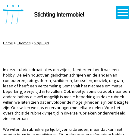
STICHTING INTERMOBIEL
Home
>
Thema's
>
Vrije Tijd
VRIJE TIJD
In deze rubriek draait alles om vrije tijd. Iedereen heeft wel een
hobby. De één houdt van gedichten schrijven en de ander van
computeren, fotograferen, schilderen, knutselen, muziek, uitgaan,
lezen of heeft een verzameling. Soms valt het niet mee om met je
beperking je vrije tijd in te vullen. Ook moet je soms op zoek naar een
andere hobby die wél mogelijk is met je beperking. In deze rubriek
willen we laten zien dat er voldoende mogelijkheden zijn om bezig te
zijn. Ook willen we tips en ervaringen met elkaar delen. Voor het
overzicht is de rubriek vrije tijd in diverse rubrieken onderverdeeld,
zie onderaan.
We willen de rubriek vrije tijd blijven uitbreiden, maar dat kan niet
zonder jouw hulp en bijdrage. Stuur daarom jouw favoriete hobby