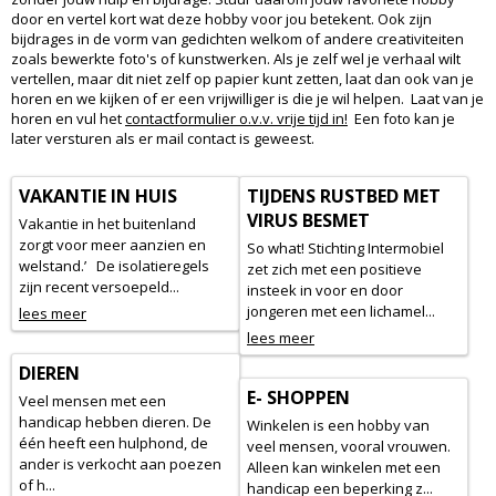
door en vertel kort wat deze hobby voor jou betekent. Ook zijn
bijdrages in de vorm van gedichten welkom of andere creativiteiten
zoals bewerkte foto's of kunstwerken. Als je zelf wel je verhaal wilt
vertellen, maar dit niet zelf op papier kunt zetten, laat dan ook van je
horen en we kijken of er een vrijwilliger is die je wil helpen. Laat van je
horen en vul het
contactformulier o.v.v. vrije tijd in!
Een foto kan je
later versturen als er mail contact is geweest.
VAKANTIE IN HUIS
TIJDENS RUSTBED MET
VIRUS BESMET
Vakantie in het buitenland
zorgt voor meer aanzien en
So what! Stichting Intermobiel
welstand.’ De isolatieregels
zet zich met een positieve
zijn recent versoepeld...
insteek in voor en door
jongeren met een lichamel...
lees meer
lees meer
DIEREN
E- SHOPPEN
Veel mensen met een
handicap hebben dieren. De
Winkelen is een hobby van
één heeft een hulphond, de
veel mensen, vooral vrouwen.
ander is verkocht aan poezen
Alleen kan winkelen met een
of h...
handicap een beperking z...