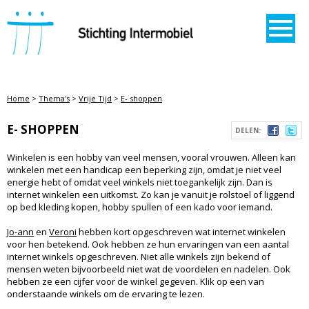
STICHTING INTERMOBIEL
Home
>
Thema's
>
Vrije Tijd
>
E- shoppen
E- SHOPPEN
DELEN:
Winkelen is een hobby van veel mensen, vooral vrouwen. Alleen kan
winkelen met een handicap een beperking zijn, omdat je niet veel
energie hebt of omdat veel winkels niet toegankelijk zijn. Dan is
internet winkelen een uitkomst. Zo kan je vanuit je rolstoel of liggend
op bed kleding kopen, hobby spullen of een kado voor iemand.
Jo-ann
en
Veroni
hebben kort opgeschreven wat internet winkelen
voor hen betekend. Ook hebben ze hun ervaringen van een aantal
internet winkels opgeschreven. Niet alle winkels zijn bekend of
mensen weten bijvoorbeeld niet wat de voordelen en nadelen. Ook
hebben ze een cijfer voor de winkel gegeven. Klik op een van
onderstaande winkels om de ervaring te lezen.