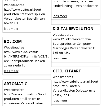
producten dames, heren en
Websiteadres
kinderkleding Verzendkosten
http://www.opitec.nl Soort
...
producten Creatieve spullen.
lees meer
Verzendkosten Bestellingen
boven E 1...
DIGITAL REVOLUTION
lees meer
Websiteadres
www.123inkt.nl/intermobiel
BOL.COM
Soort producten Computer
Websiteadres
/cardridges Verzendkosten €
http://www.nl.bol.com/is-
3,95 en 4,9...
bin/INTERSHOP.enfinity/eCS/St
lees meer
ore Soort producten Boeken
zowel nederl...
GEFELICITAART
lees meer
Websiteadres
http://www.gefelicitaart.nl Soort
ARTOMATIC
producten Taarten
Websiteadres
Verzendkosten De bezorging
http://www.artomatic.nl Soort
kost 7,- op i...
producten Spulllen om te
lees meer
mozaïeken Verzendkosten