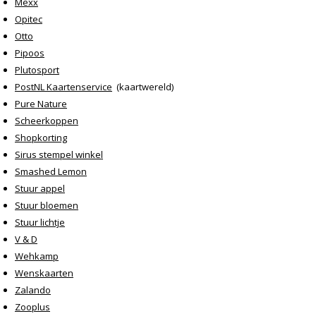
Mexx
Opitec
Otto
Pipoos
Plutosport
PostNL Kaartenservice
(kaartwereld)
Pure Nature
Scheerkoppen
Shopkorting
Sirus stempel winkel
Smashed Lemon
Stuur appel
Stuur bloemen
Stuur lichtje
V & D
Wehkamp
Wenskaarten
Zalando
Zooplus