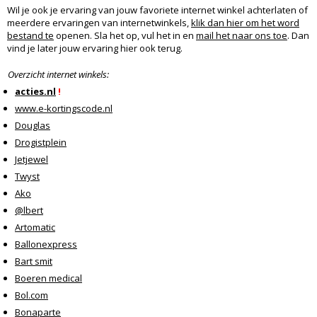
Wil je ook je ervaring van jouw favoriete internet winkel achterlaten of
meerdere ervaringen van internetwinkels,
klik dan hier om het word
bestand te
openen. Sla het op, vul het in en
mail het naar ons toe
. Dan
vind je later jouw ervaring hier ook terug.
Overzicht internet winkels:
acties.nl
!
www.e-kortingscode.nl
Douglas
Drogistplein
Jetjewel
Twyst
Ako
@lbert
Artomatic
Ballonexpress
Bart smit
Boeren medical
Bol.com
Bonaparte