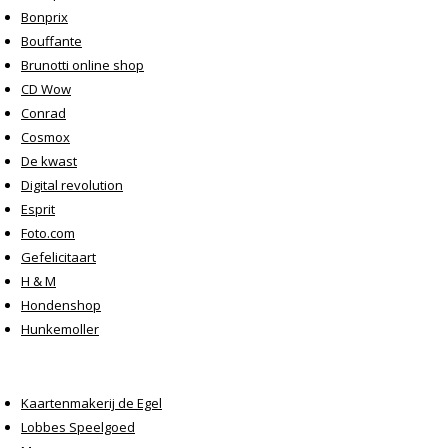
Bonprix
Bouffante
Brunotti online shop
CD Wow
Conrad
Cosmox
De kwast
Digital revolution
Esprit
Foto.com
Gefelicitaart
H & M
Hondenshop
Hunkemoller
Kaartenmakerij de Egel
Lobbes Speelgoed