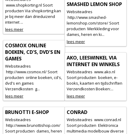
SMASHED LEMON SHOP
www.shopkorting.nl Soort
producten Via shopkorting kan
Websiteadres
je bij meer dan drieduizend
http://www.smashed-
internet ...
lemonshop.com/store/ Soort
producten Merkkleding voor
lees meer
dames, heren en ki...
lees meer
COSMOX ONLINE
BOEKEN, CD'S, DVD'S EN
AKO, LEESWINKEL VIA
GAMES
INTERNET EN WINKELS
Websiteadres
http://www.cosmox.nl/ Soort
Websiteadres www.ako.nl
producten online boeken, cd's,
Soort producten boeken, e-
dvd's en games
books, kaarten en tijdschriften
Verzendkosten g...
Verzendkosten Boeken:...
lees meer
lees meer
BRUNOTTI E-SHOP
CONRAD
Websiteadres
Websiteadres www.conrad.nl
http://www.brunottishop.com/
Soort producten Elektronica
Soort producten dames, heren
multimedia modelbouw diverse