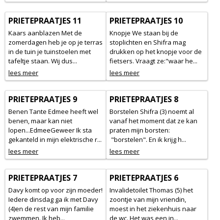
PRIETEPRAATJES 11
PRIETEPRAATJES 10
Kaars aanblazen Met de
Knopje We staan bij de
zomerdagen heb je op je terras
stoplichten en Shifra mag
in de tuin je tuinstoelen met
drukken op het knopje voor de
tafeltje staan. Wij dus...
fietsers. Vraagt ze:"waar he...
lees meer
lees meer
PRIETEPRAATJES 9
PRIETEPRAATJES 8
Benen Tante Edmee heeft wel
Borstelen Shifra (3) noemt al
benen, maar kan niet
vanaf het moment dat ze kan
lopen...EdmeeGeweer Ik sta
praten mijn borsten:
gekanteld in mijn elektrische r...
"borstelen". En ik krijg h...
lees meer
lees meer
PRIETEPRAATJES 7
PRIETEPRAATJES 6
Davy komt op voor zijn moeder!
Invalidetoilet Thomas (5) het
Iedere dinsdag ga ik met Davy
zoontje van mijn vriendin,
(4)en de rest van mijn familie
moest in het ziekenhuis naar
zwemmen. Ik heb...
de wc. Het was een in...