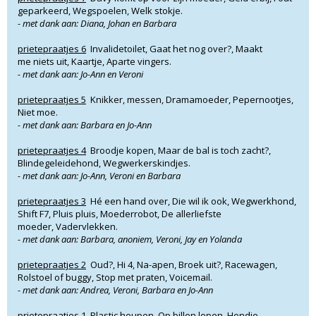
geparkeerd, Wegspoelen, Welk stokje.
- met dank aan: Diana, Johan en Barbara
prietepraatjes 6
Invalidetoilet, Gaat het nog over?, Maakt
me niets uit, Kaartje, Aparte vingers.
- met dank aan: Jo-Ann en Veroni
prietepraatjes 5
Knikker, messen, Dramamoeder, Pepernootjes,
Niet moe.
- met dank aan: Barbara en Jo-Ann
prietepraatjes 4
Broodje kopen, Maar de bal is toch zacht?,
Blindegeleidehond, Wegwerkerskindjes.
- met dank aan: Jo-Ann, Veroni en Barbara
prietepraatjes 3
Hé een hand over, Die wil ik ook, Wegwerkhond,
Shift F7, Pluis pluis, Moederrobot, De allerliefste
moeder, Vadervlekken.
- met dank aan: Barbara, anoniem, Veroni, Jay en Yolanda
prietepraatjes 2
Oud?, Hi 4, Na-apen, Broek uit?, Racewagen,
Rolstoel of buggy, Stop met praten, Voicemail.
- met dank aan: Andrea, Veroni, Barbara en Jo-Ann
prietepraatjes 1
Plastic heupen, Op billen lopen, Hondje,