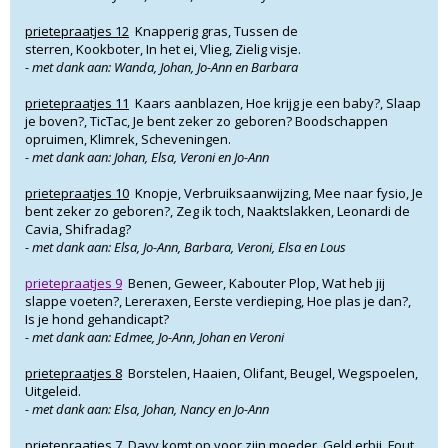
prietepraatjes 12
Knapperig gras, Tussen de
sterren, Kookboter, In het ei, Vlieg, Zielig visje.
- met dank aan: Wanda, Johan, Jo-Ann en Barbara
prietepraatjes 11
Kaars aanblazen, Hoe krijg je een baby?, Slaap
je boven?, TicTac, Je bent zeker zo geboren? Boodschappen
opruimen, Klimrek, Scheveningen.
- met dank aan: Johan, Elsa, Veroni en Jo-Ann
prietepraatjes 10
Knopje, Verbruiksaanwijzing, Mee naar fysio, Je
bent zeker zo geboren?, Zeg ik toch, Naaktslakken, Leonardi de
Cavia, Shifradag?
- met dank aan: Elsa, Jo-Ann, Barbara, Veroni, Elsa en Lous
prietepraatjes 9
Benen, Geweer, Kabouter Plop, Wat heb jij
slappe voeten?, Lereraxen, Eerste verdieping, Hoe plas je dan?,
Is je hond gehandicapt?
- met dank aan: Edmee, Jo-Ann, Johan en Veroni
prietepraatjes 8
Borstelen, Haaien, Olifant, Beugel, Wegspoelen,
Uitgeleid.
- met dank aan: Elsa, Johan, Nancy en Jo-Ann
prietepraatjes 7
Davy komt op voor zijn moeder, Geld erbij, Fout