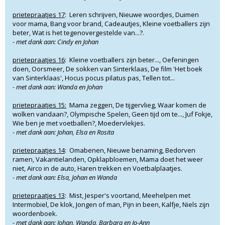
prietepraatjes 17
: Leren schrijven, Nieuwe woordjes, Duimen
voor mama, Bang voor brand, Cadeautjes, Kleine voetballers zijn
beter, Wat is het tegenovergestelde van...?.
- met dank aan: Cindy en Johan
prietepraatjes 16
: Kleine voetballers zijn beter..., Oefeningen
doen, Oorsmeer, De sokken van Sinterklaas, De film 'Het boek
van Sinterklaas', Hocus pocus pilatus pas, Tellen tot...
- met dank aan: Wanda en Johan
prietepraatjes 15:
Mama zeggen, De tijgervlieg, Waar komen de
wolken vandaan?, Olympische Spelen, Geen tijd om te..., Juf Fokje,
Wie ben je met voetballen?, Moedervlekjes.
- met dank aan: Johan, Elsa en Rosita
prietepraatjes 14
: Omabenen, Nieuwe benaming, Bedorven
ramen, Vakantielanden, Opklapbloemen, Mama doet het weer
niet, Airco in de auto, Haren trekken en Voetbalplaatjes.
- met dank aan: Elsa, Johan en Wanda
prietepraatjes 13
: Mist, Jesper's voortand, Meehelpen met
Intermobiel, De klok, Jongen of man, Pijn in been, Kalfje, Niels zijn
woordenboek.
- met dank aan: Johan, Wanda, Barbara en Jo-Ann