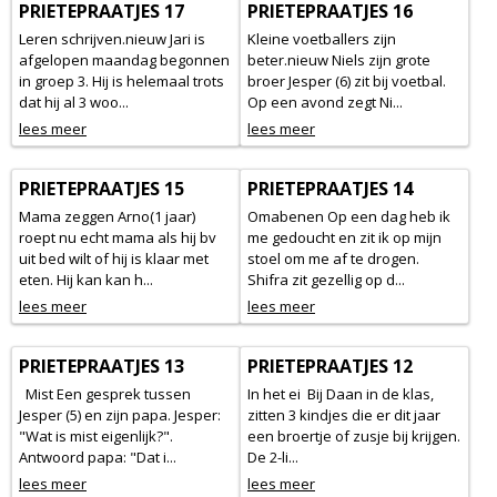
PRIETEPRAATJES 17
PRIETEPRAATJES 16
Leren schrijven.nieuw Jari is
Kleine voetballers zijn
afgelopen maandag begonnen
beter.nieuw Niels zijn grote
in groep 3. Hij is helemaal trots
broer Jesper (6) zit bij voetbal.
dat hij al 3 woo...
Op een avond zegt Ni...
lees meer
lees meer
PRIETEPRAATJES 15
PRIETEPRAATJES 14
Mama zeggen Arno(1 jaar)
Omabenen Op een dag heb ik
roept nu echt mama als hij bv
me gedoucht en zit ik op mijn
uit bed wilt of hij is klaar met
stoel om me af te drogen.
eten. Hij kan kan h...
Shifra zit gezellig op d...
lees meer
lees meer
PRIETEPRAATJES 13
PRIETEPRAATJES 12
Mist Een gesprek tussen
In het ei Bij Daan in de klas,
Jesper (5) en zijn papa. Jesper:
zitten 3 kindjes die er dit jaar
"Wat is mist eigenlijk?".
een broertje of zusje bij krijgen.
Antwoord papa: "Dat i...
De 2-li...
lees meer
lees meer