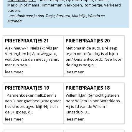
Marjolijn of mama, Timmerman, Verkopen, Rompertje, Verkeerd
ouders.
- met dank aan: Jo-Ann, Tanja, Barbara, Marjolijn, Wanda en
Marinda
PRIETEPRAATJES 21
PRIETEPRAATJES 20
Ajax.nieuw- 1. Niels (7): 'Als Jan
Met oma in de auto. Dré zegt
Vertonghen bij Ajax weggaat,
tegen oma: 'De dag is al bijna
wat doen ze dan met zijn shirt
om.' Oma antwoordt: 'Nee hoor,
met zijn naa...
de dag is nog jo...
lees meer
lees meer
PRIETEPRAATJES 19
PRIETEPRAATJES 18
Pannenkoekenmelk.Dennis
Willem II.Jari (6) mocht gisteren
van 3 jaar gaat heel graag naar
naar Willem II voor Sinterklaas.
het kinderdagverblijf. Hij zit in
Hij is lid van de Willem II
de 3+ groep, d...
Kingsclub. D...
lees meer
lees meer