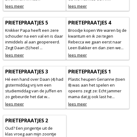
lees meer
lees meer
PRIETEPRAATJES 5
PRIETEPRAATJES 4
Knikker Papa heeft een zere
Broodje kopen We waren bij de
schouder na een val en is daar
kwantum en ik zei tegen
inmiddels al aan geopereerd.
Rebecca we gaan eerst naar
Zegt Daan (5) heel ...
Leen Bakker en dan zien we...
lees meer
lees meer
PRIETEPRAATJES 3
PRIETEPRAATJES 1
Hé een hand over Daan (4) had
Plastic heupen Gerianne (toen
gistermiddag vrij ivm een
8) was aan het spelen en
studiemiddag van de juffen en
opeens zegt ze: Echt jammer
zo gebeurde het dat w...
mama dat jij ook last he...
lees meer
lees meer
PRIETEPRAATJES 2
Oud? Een jongentje uit de
klas vroeg aan mijn zoontje